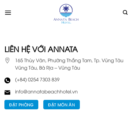
Skip
to
content
LIÊN HỆ VỚI ANNATA
165 Thùy Vân, Phường Thắng Tam, Tp. Vũng Tàu
Vũng Tàu, Bà Rịa – Vũng Tàu
(+84) 0254 7303 839
info@annatabeachhotel.vn
ĐẶT PHÒNG
ĐẶT MÓN ĂN