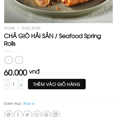
HOME
»
THỰC ĐƠN
CHẢ GIÒ HẢI SẢN / Seafood Spring
Rolls
60.000
vnđ
CHẢ GIÒ HẢI SẢN / Seafood Spring Rolls số lượng
THÊM VÀO GIỎ HÀNG
Danh mục:
Khai vị