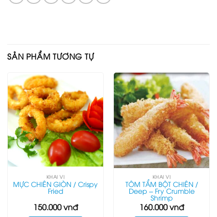
SẢN PHẨM TƯƠNG TỰ
KHAI VỊ
KHAI VỊ
MỰC CHIÊN GIÒN / Crispy
TÔM TẨM BỘT CHIÊN /
Fried
Deep – Fry Crumble
Shrimp
150.000
vnđ
160.000
vnđ