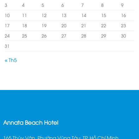
3
4
5
6
7
8
9
10
11
12
13
14
15
16
17
18
19
20
21
22
23
24
25
26
27
28
29
30
31
« Th5
Annata Beach Hotel
165 Thùy Vân, Phường Vũng Tàu, TP. Hồ Chí Minh