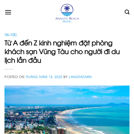
Skip
to
content
TIN TỨC
Từ A đến Z kinh nghiệm đặt phòng
khách sạn Vũng Tàu cho người đi du
lịch lần đầu
POSTED ON
THÁNG NĂM 15, 2022
BY
LANGFADMIN