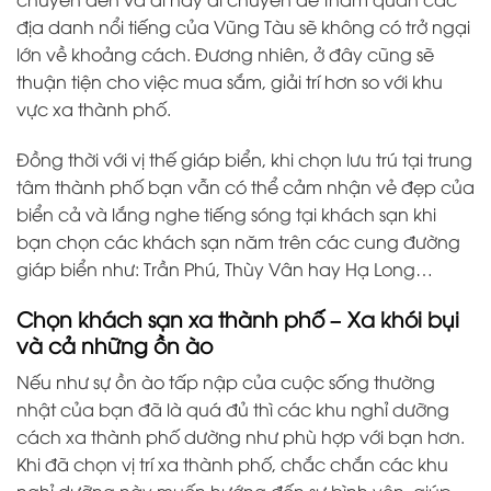
địa danh nổi tiếng của Vũng Tàu sẽ không có trở ngại
lớn về khoảng cách. Đương nhiên, ở đây cũng sẽ
thuận tiện cho việc mua sắm, giải trí hơn so với khu
vực xa thành phố.
Đồng thời với vị thế giáp biển, khi chọn lưu trú tại trung
tâm thành phố bạn vẫn có thể cảm nhận vẻ đẹp của
biển cả và lắng nghe tiếng sóng tại khách sạn khi
bạn chọn các khách sạn năm trên các cung đường
giáp biển như: Trần Phú, Thùy Vân hay Hạ Long…
Chọn khách sạn xa thành phố – Xa khói bụi
và cả những ồn ào
Nếu như sự ồn ào tấp nập của cuộc sống thường
nhật của bạn đã là quá đủ thì các khu nghỉ dưỡng
cách xa thành phố dường như phù hợp với bạn hơn.
Khi đã chọn vị trí xa thành phố, chắc chắn các khu