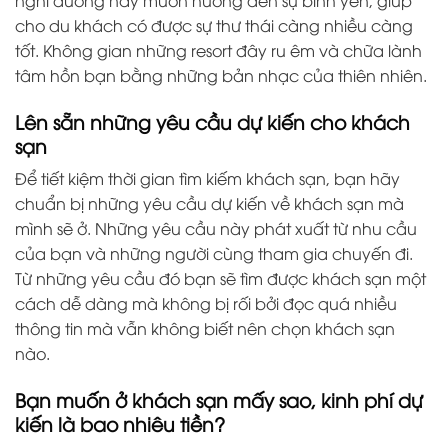
nghỉ dưỡng này muốn hướng đến sự bình yên, giúp
cho du khách có được sự thư thái càng nhiều càng
tốt. Không gian những resort đây ru êm và chữa lành
tâm hồn bạn bằng những bản nhạc của thiên nhiên.
Lên sẵn những yêu cầu dự kiến cho khách
sạn
Để tiết kiệm thời gian tìm kiếm khách sạn, bạn hãy
chuẩn bị những yêu cầu dự kiến về khách sạn mà
mình sẽ ở. Những yêu cầu này phát xuất từ nhu cầu
của bạn và những người cùng tham gia chuyến đi.
Từ những yêu cầu đó bạn sẽ tìm được khách sạn một
cách dễ dàng mà không bị rối bởi đọc quá nhiều
thông tin mà vẫn không biết nên chọn khách sạn
nào.
Bạn muốn ở khách sạn mấy sao, kinh phí dự
kiến là bao nhiêu tiền?