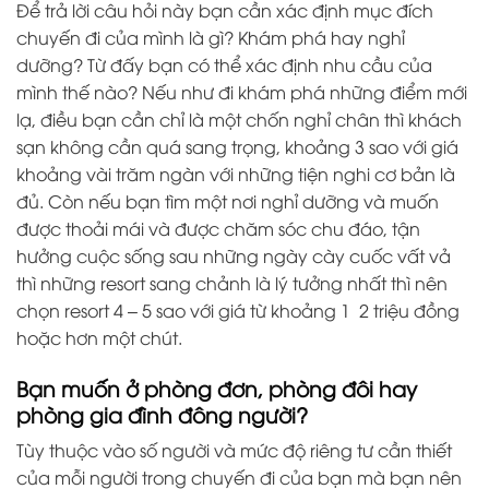
Để trả lời câu hỏi này bạn cần xác định mục đích
chuyến đi của mình là gì? Khám phá hay nghỉ
dưỡng? Từ đấy bạn có thể xác định nhu cầu của
mình thế nào? Nếu như đi khám phá những điểm mới
lạ, điều bạn cần chỉ là một chốn nghỉ chân thì khách
sạn không cần quá sang trọng, khoảng 3 sao với giá
khoảng vài trăm ngàn với những tiện nghi cơ bản là
đủ. Còn nếu bạn tìm một nơi nghỉ dưỡng và muốn
được thoải mái và được chăm sóc chu đáo, tận
hưởng cuộc sống sau những ngày cày cuốc vất vả
thì những resort sang chảnh là lý tưởng nhất thì nên
chọn resort 4 – 5 sao với giá từ khoảng 1 2 triệu đồng
hoặc hơn một chút.
Bạn muốn ở phòng đơn, phòng đôi hay
phòng gia đình đông người?
Tùy thuộc vào số người và mức độ riêng tư cần thiết
của mỗi người trong chuyến đi của bạn mà bạn nên