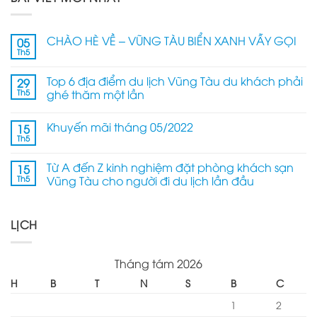
CHÀO HÈ VỀ – VŨNG TÀU BIỂN XANH VẪY GỌI
05
Th5
Top 6 địa điểm du lịch Vũng Tàu du khách phải
29
Th5
ghé thăm một lần
Khuyến mãi tháng 05/2022
15
Th5
Từ A đến Z kinh nghiệm đặt phòng khách sạn
15
Th5
Vũng Tàu cho người đi du lịch lần đầu
LỊCH
Tháng tám 2026
H
B
T
N
S
B
C
1
2