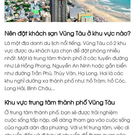
Nên đặt khách sạn Vũng Tàu ở khu vực nào?
Là một địa danh du lịch nổi tiếng, Vũng Tàu có 2 khu
vực được du khách lựa chọn để đặt phòng nhiều
nhất. Một là trung tâm thành phố ở các tuyến đường
như Lê Hồng Phong, Nguyễn An Ninh hoặc gần biển
như đường Trần Phú, Thùy Vân, Hạ Long. Hai là các
khu nghỉ dưỡng xa thành phố như: hồ Tràm, hồ Cóc,
Long Hải, Bình Châu,..
Khu vực trung tâm thành phố Vũng Tàu
Ở trung tâm thành phố, bạn sẽ được trải nghiệm
cuộc sống tấp nập, dễ dàng tham gia vào cuộc sống
của người dân địa phương. Với vị trí trung tâm, việc di
chuyển đến và đi hay di chuyển để tham quan các