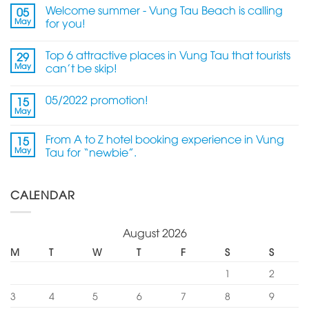
Welcome summer - Vung Tau Beach is calling
05
May
for you!
Top 6 attractive places in Vung Tau that tourists
29
May
can't be skip!
05/2022 promotion!
15
May
From A to Z hotel booking experience in Vung
15
May
Tau for “newbie”.
CALENDAR
August 2026
M
T
W
T
F
S
S
1
2
3
4
5
6
7
8
9