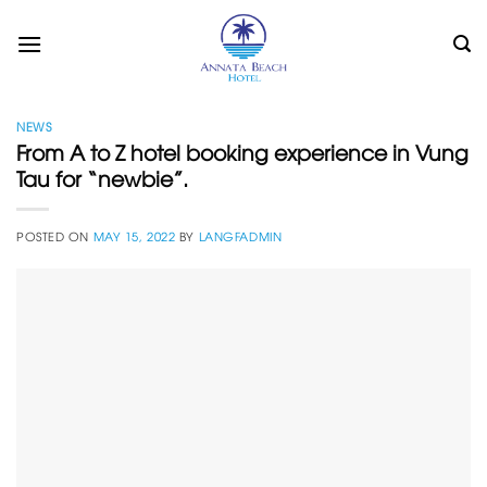
Skip
to
content
NEWS
From A to Z hotel booking experience in Vung
Tau for “newbie”.
POSTED ON
MAY 15, 2022
BY
LANGFADMIN