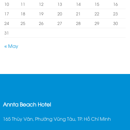
10
11
12
13
14
15
16
17
18
19
20
21
22
23
24
25
26
27
28
29
30
31
« May
Annta Beach Hotel
165 Thùy Vân, Phường Vũng Tàu, TP. Hồ Chí Minh