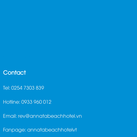
ghế massage trị liệu
Contact
Tel: 0254 7303 839
Hotline: 0933 960 012
Email:
rev@annatabeachhotel.vn
Fanpage:
annatabeachhotelvt