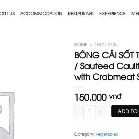
OUT US
ACCOMMODATION
RESTAURANT
EXPERIENCE
ME
HOME
»
THỰC ĐƠN
BÔNG CẢI SỐT T
/ Sauteed Cauli
with Crabmeat
150.000
vnđ
BÔNG CẢI SỐT THỊT CUA / Saut
ADD TO
Category:
Vegetables