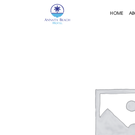
Skip
to
HOME
AB
content