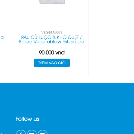
VEGETABLES
ca
RAU CỦ LUỘC & KHO QUẸT /
Boiled Vegetable & Fish sauce
90.000
vnđ
THÊM VÀO GIỎ
Follow us
n