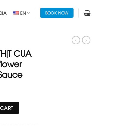
DIA
EN
BOOK NOW
HỊT CUA
flower
 Sauce
eed Cauliflower with Crabmeat Sauce quantity
 CART