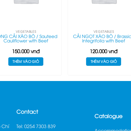
VEGETABLES
VEGETABLES
NG CẢI XÀO BÒ / Sauteed
CẢI NGỌT XÀO BÒ / Brassi
Cauliflower with Beef
Integrifolia with Beef
150.000
vnđ
120.000
vnđ
THÊM VÀO GIỎ
THÊM VÀO GIỎ
Contact
Catalogue
 Chí
Tel: 0254 7303 839
Accommodatio