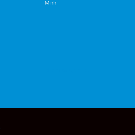
Minh
ghế massage trị liệu
.