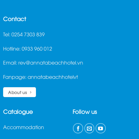
ghế massage trị liệu
Contact
Tel: 0254 7303 839
Hotline: 0933 960 012
Email:
rev@annatabeachhotel.vn
Fanpage:
annatabeachhotelvt
About us
Catalogue
Follow us
Accommodation