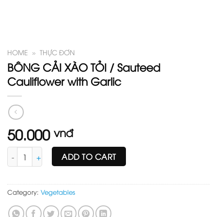
HOME
»
THỰC ĐƠN
BÔNG CẢI XÀO TỎI / Sauteed
Cauliflower with Garlic
50.000
vnđ
BÔNG CẢI XÀO TỎI / Sauteed Cauliflower with Garlic quantity
ADD TO CART
Category:
Vegetables