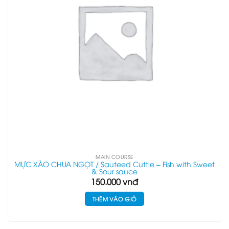
MAIN COURSE
MỰC XÀO CHUA NGỌT / Sauteed Cuttle – Fish with Sweet
& Sour sauce
150.000
vnđ
THÊM VÀO GIỎ