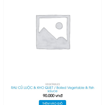
VEGETABLES
RAU CỦ LUỘC & KHO QUẸT / Boiled Vegetable & Fish
sauce
90.000
vnđ
THÊM VÀO GIỎ