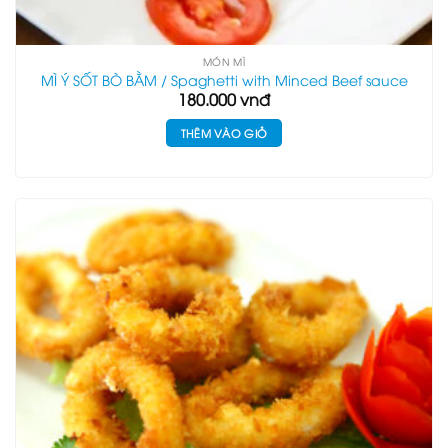
MÓN MÌ
MÌ Ý SỐT BÒ BẰM / Spaghetti with Minced Beef sauce
180.000
vnđ
THÊM VÀO GIỎ