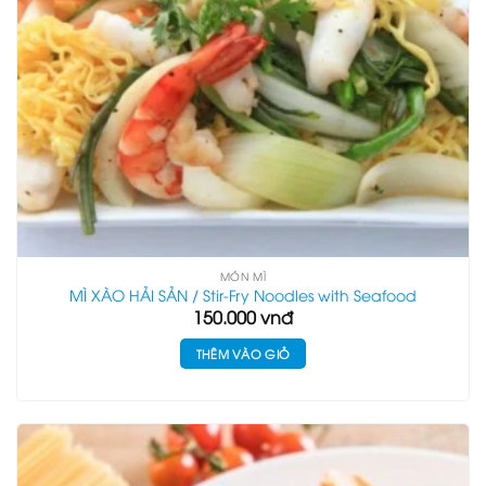
MÓN MÌ
MÌ XÀO HẢI SẢN / Stir-Fry Noodles with Seafood
150.000
vnđ
THÊM VÀO GIỎ