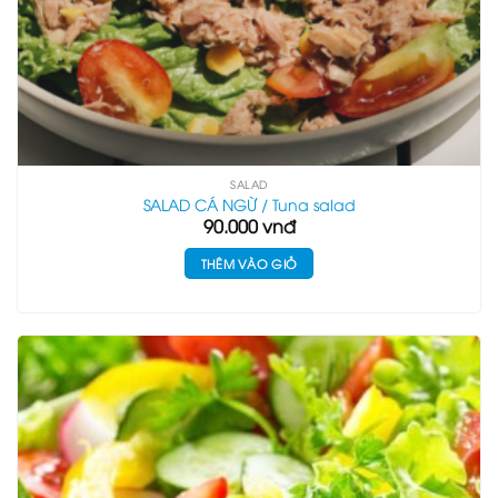
SALAD
SALAD CÁ NGỪ / Tuna salad
90.000
vnđ
THÊM VÀO GIỎ