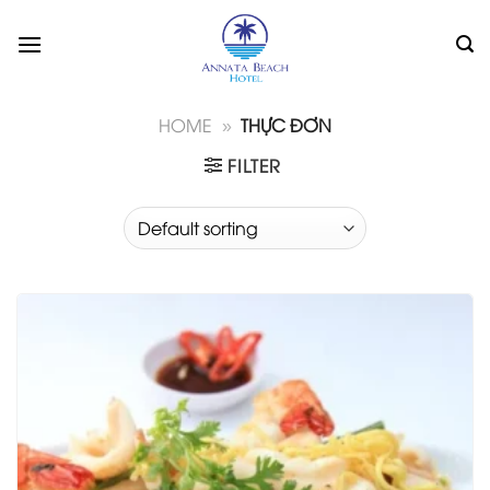
Skip
to
content
HOME
»
THỰC ĐƠN
FILTER