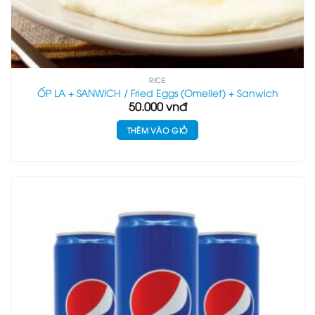
RICE
ỐP LA + SANWICH / Fried Eggs (Omellet) + Sanwich
50.000
vnđ
THÊM VÀO GIỎ