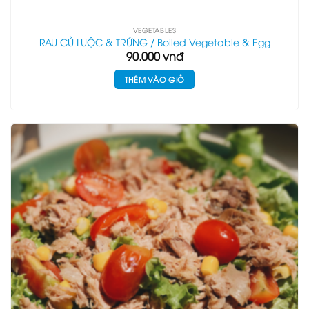
VEGETABLES
RAU CỦ LUỘC & TRỨNG / Boiled Vegetable & Egg
90.000
vnđ
THÊM VÀO GIỎ