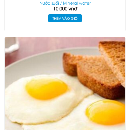
Nước suối / Mineral water
10.000
vnđ
THÊM VÀO GIỎ