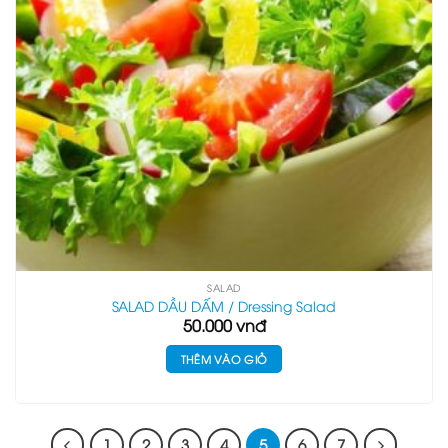
SALAD
SALAD DẦU DẤM / Dressing Salad
50.000
vnđ
THÊM VÀO GIỎ
1
2
3
4
5
6
7