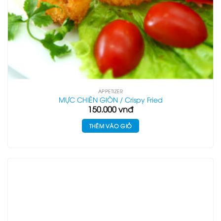
APPETIZER
MỰC CHIÊN GIÒN / Crispy Fried
150.000
vnđ
THÊM VÀO GIỎ