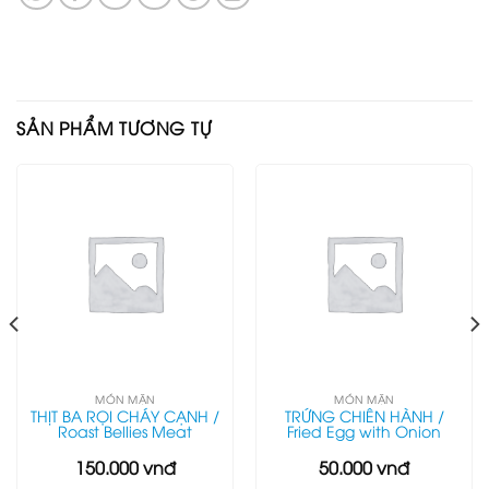
SẢN PHẨM TƯƠNG TỰ
MÓN MẶN
MÓN MẶN
THỊT BA RỌI CHÁY CẠNH /
TRỨNG CHIÊN HÀNH /
Roast Bellies Meat
Fried Egg with Onion
150.000
vnđ
50.000
vnđ