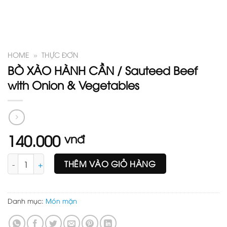
HOME
»
THỰC ĐƠN
BÒ XÀO HÀNH CẦN / Sauteed Beef
with Onion & Vegetables
140.000
vnđ
BÒ XÀO HÀNH CẦN / Sauteed Beef with Onion & Vegetables số
THÊM VÀO GIỎ HÀNG
Danh mục:
Món mặn