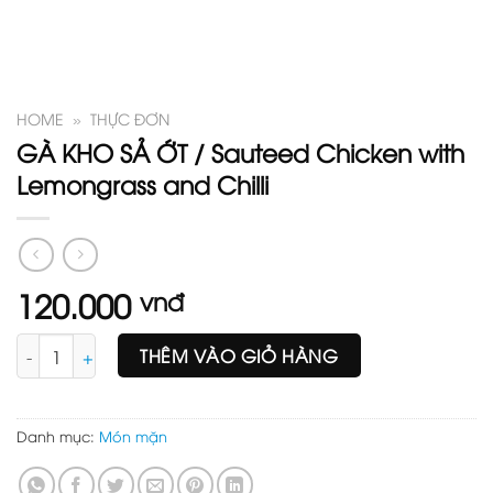
HOME
»
THỰC ĐƠN
GÀ KHO SẢ ỚT / Sauteed Chicken with
Lemongrass and Chilli
120.000
vnđ
GÀ KHO SẢ ỚT / Sauteed Chicken with Lemongrass and Chilli s
THÊM VÀO GIỎ HÀNG
Danh mục:
Món mặn