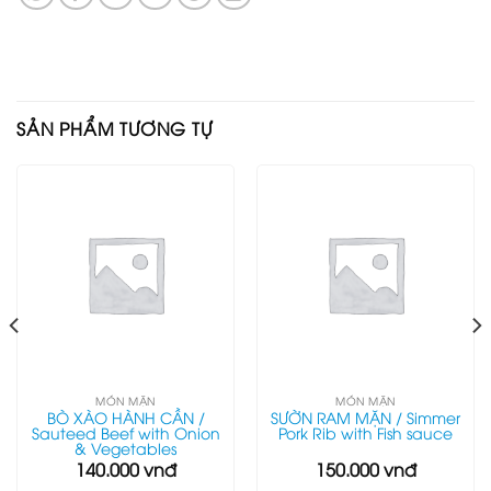
SẢN PHẨM TƯƠNG TỰ
MÓN MẶN
MÓN MẶN
BÒ XÀO HÀNH CẦN /
SƯỜN RAM MẶN / Simmer
Sauteed Beef with Onion
Pork Rib with Fish sauce
& Vegetables
140.000
vnđ
150.000
vnđ